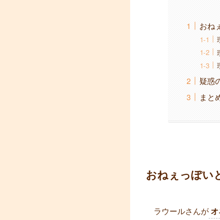
おね
疑惑
まと
おねぇっぽい
ラウールさんが
オ