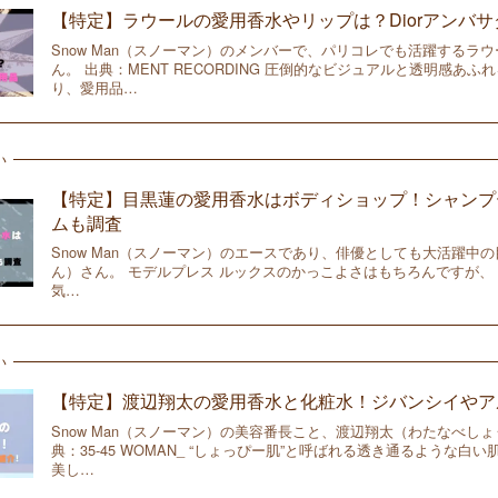
【特定】ラウールの愛用香水やリップは？Diorアンバ
Snow Man（スノーマン）のメンバーで、パリコレでも活躍するラウー
ん。 出典：MENT RECORDING 圧倒的なビジュアルと透明感あふ
り、愛用品…
い
【特定】目黒蓮の愛用香水はボディショップ！シャンプ
ムも調査
Snow Man（スノーマン）のエースであり、俳優としても大活躍中の
ん）さん。 モデルプレス ルックスのかっこよさはもちろんですが、
気…
い
【特定】渡辺翔太の愛用香水と化粧水！ジバンシイやア
Snow Man（スノーマン）の美容番長こと、渡辺翔太（わたなべしょ
典：35-45 WOMAN_ “しょっぴー肌”と呼ばれる透き通るような白
美し…