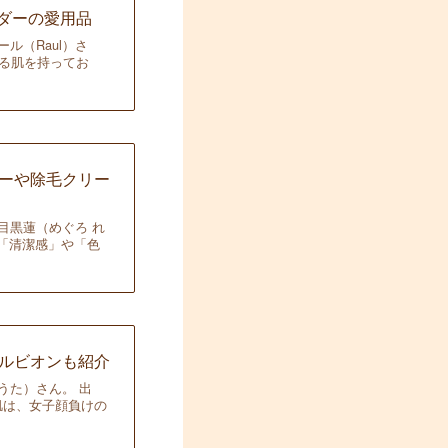
サダーの愛用品
ル（Raul）さ
れる肌を持ってお
ーや除毛クリー
目黒蓮（めぐろ れ
「清潔感」や「色
ルビオンも紹介
うた）さん。 出
い肌は、女子顔負けの