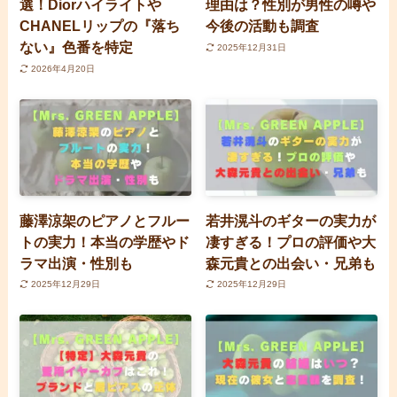
選！Diorハイライトや
理由は？性別が男性の噂や
CHANELリップの『落ち
今後の活動も調査
ない』色番を特定
2025年12月31日
2026年4月20日
藤澤涼架のピアノとフルー
若井滉斗のギターの実力が
トの実力！本当の学歴やド
凄すぎる！プロの評価や大
ラマ出演・性別も
森元貴との出会い・兄弟も
2025年12月29日
2025年12月29日