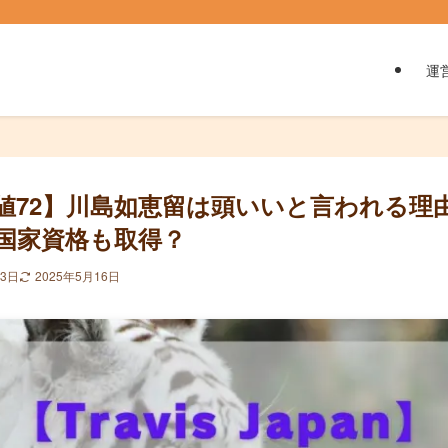
運
値72】川島如恵留は頭いいと言われる理
国家資格も取得？
月3日
2025年5月16日