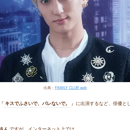
出典：
FAMILY CLUB web
『
キスでふさいで、バレないで。
』に出演するなど、俳優と
さん
ですが、インターネット上では、