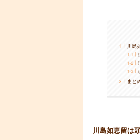
川島
まと
川島如恵留は