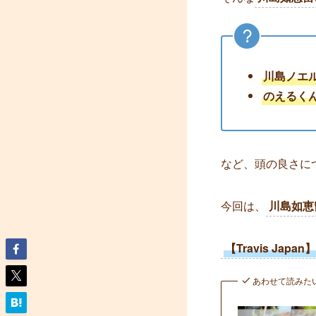
川島ノエ
のえるく
など、頭の良さに
今回は、
川島如恵
【Travis Ja
あわせて読みた