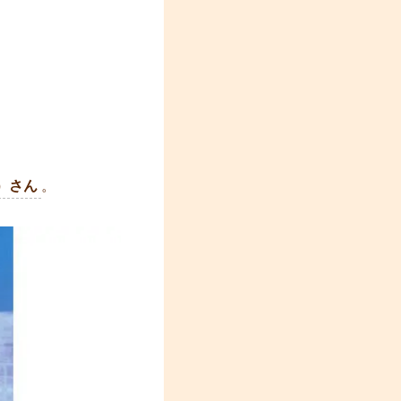
）さん
。