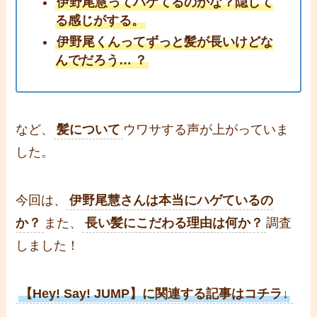
伊野尾慧ってハゲてるのかな？隠して
る感じがする。
伊野尾くんってずっと髪が長いけどな
んでだろう…
？
など、
髪について
ウワサする声が上がっていま
した。
今回は、
伊野尾慧さんは本当にハゲているの
か？
また、
長い髪にこだわる理由は何か？
調査
しました！
【Hey! Say! JUMP】に関連する記事はコチラ↓