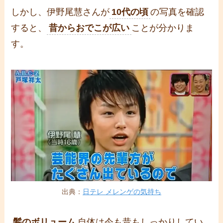
しかし、伊野尾慧さんが
10代の頃
の写真を確認
すると、
昔からおでこが広い
ことが分かりま
す。
出典：
日テレ メレンゲの気持ち
髪のボリューム
自体は今も昔もしっかりしてい