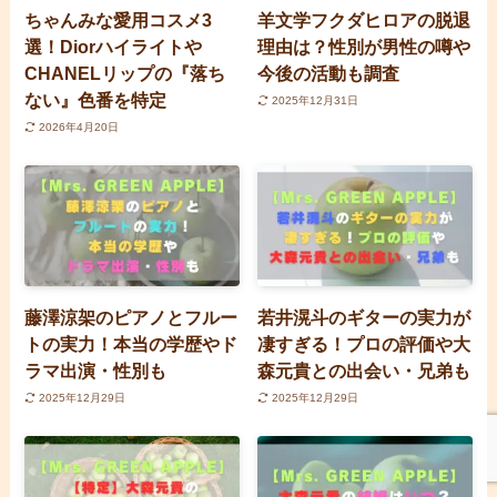
ちゃんみな愛用コスメ3
羊文学フクダヒロアの脱退
選！Diorハイライトや
理由は？性別が男性の噂や
CHANELリップの『落ち
今後の活動も調査
ない』色番を特定
2025年12月31日
2026年4月20日
藤澤涼架のピアノとフルー
若井滉斗のギターの実力が
トの実力！本当の学歴やド
凄すぎる！プロの評価や大
ラマ出演・性別も
森元貴との出会い・兄弟も
2025年12月29日
2025年12月29日