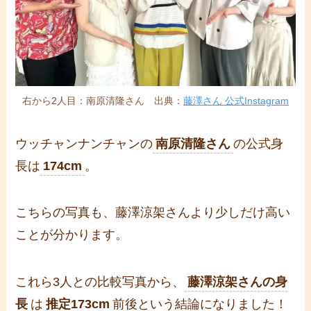
右から2人目：南原清隆さん 出典：
藤澤さん 公式Instagram
ウッチャンナンチャンの
南原清隆さん
の公式身
長は
174cm
。
こちらの写真も、藤澤涼架さんより少しだけ高い
ことが分かります。
これら3人との比較写真から、
藤澤涼架さんの身
長
は
推定173cm
前後という結論になりました！